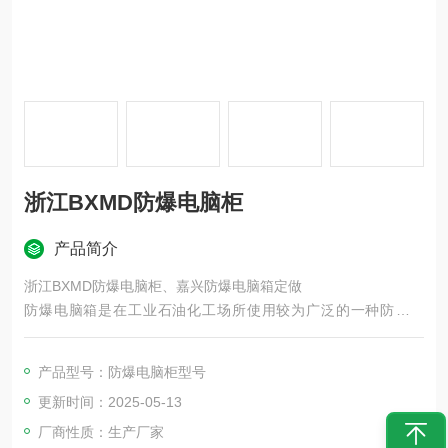
浙江BXMD防爆电脑柜
产品简介
浙江BXMD防爆电脑柜、嘉兴防爆电脑箱定做
防爆电脑箱是在工业石油化工场所使用较为广泛的一种防爆产
品，沃川防爆*的加工设计理念为客户创造无限的使用价值：本款
电脑防爆箱是根据客户使用的电脑尺寸进行加工设计的，采用落
产品型号：防爆电脑柜型号
地柜式安装方式，外观整洁大方，表面进行防腐着色处理，性能
更新时间：2025-05-13
*。
厂商性质：生产厂家