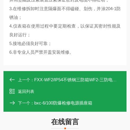
3.在维修拆卸时注意隔爆面不得磕碰、划伤，并涂204-1防
锈油；
4.仪表箱在使用过程中要定期检查，以保证其密封性能及
良好运行；
5.接地必须良好可靠；
6.非专业人员严禁开盖安装维修。
FXX-WF2/IP54不锈钢三防箱WF2-三防电源插座箱
上一个：
返回列表
bxc-6/100防爆检修电源插座箱
下一个：
在线留言