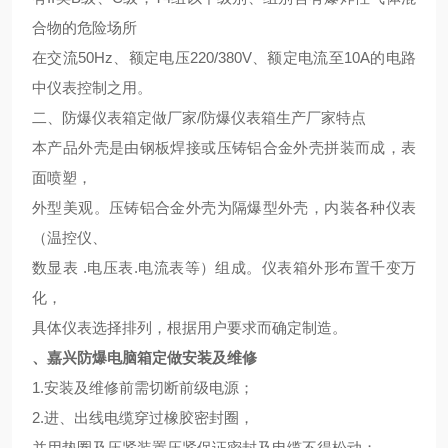
合物的危险场所
在交流50Hz、额定电压220/380V、额定电流至10A的电路
中仪表控制之用。
二、防爆仪表箱定做厂家/防爆仪表箱生产厂家特点
本产品外壳是由钢板焊接或压铸铝合金外壳拼装而成，表
面喷塑，
外型美观。压铸铝合金外壳为隔爆型外壳，内装各种仪表
（温控仪、
数显表 .电压表.电流表等）组成。仪表箱外形布置千变万
化，
具体仪表选择排列，根据用户要求而确定制造。
、嘉兴防爆电脑箱定做
安装及维修
1.安装及维修前需切断前级电源；
2.进、出线电缆穿过橡胶密封圈，
并用垫圈及压紧装置压紧保证密封及电缆不得松动；