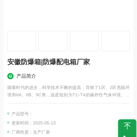
安徽防爆箱|防爆配电箱厂家
产品简介
随着时代的进步，科学技术不断的提高，导致了1区、2区危险环
境和IIA、IIB、IIC类，温度组别为T1~T4的爆炸性气体环境、在
使用配电箱或灯具等其他与防爆相关等产品也有了更大更严格的
技术要求，目的性就是为了确保工地、项目等场所的人身安全；
产品型号：
为了这个关乎人身安全的产品。安徽防爆箱|防爆配电箱厂家
更新时间：2025-05-13
厂商性质：生产厂家