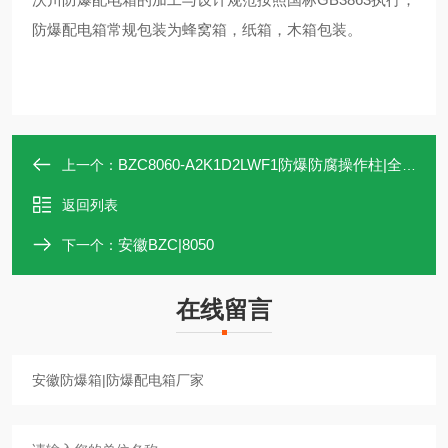
防爆配电箱常规包装为蜂窝箱，纸箱，木箱包装。
BZC8060-A2K1D2LWF1防爆防腐操作柱|全塑
上一个：
返回列表
安徽BZC|8050
下一个：
在线留言