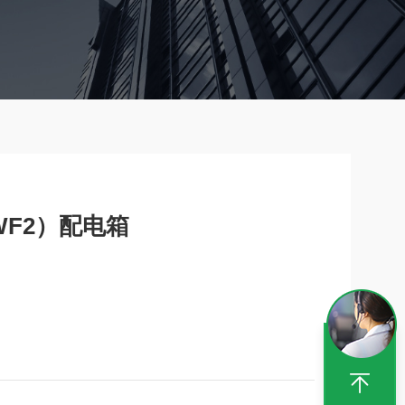
F2）配电箱
63进口螺纹:3出口回路数:2出口螺纹:空防护等级:IP6