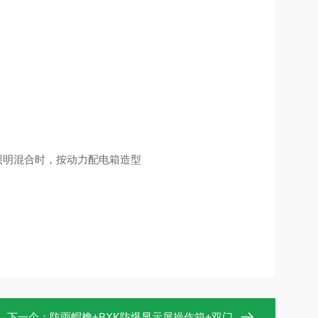
照明混合时，按动力配电箱造型
下一个：
防雨帽檐+BXK防爆显示屏操作箱+双门