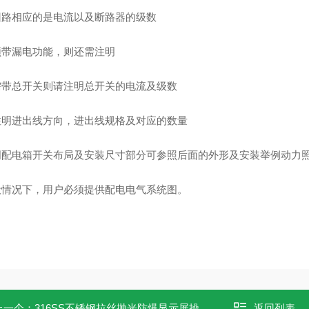
各回路相应的是电流以及断路器的级数
若须带漏电功能，则还需注明
若需带总开关则请注明总开关的电流及级数
并注明进出线方向，进出线规格及对应的数量
照明配电箱开关布局及安装尺寸部分可参照后面的外形及安装举例动力
一般情况下，用户必须提供配电电气系统图。
上一个：
316SS不锈钢拉丝抛光防爆显示屏操作箱
返回列表