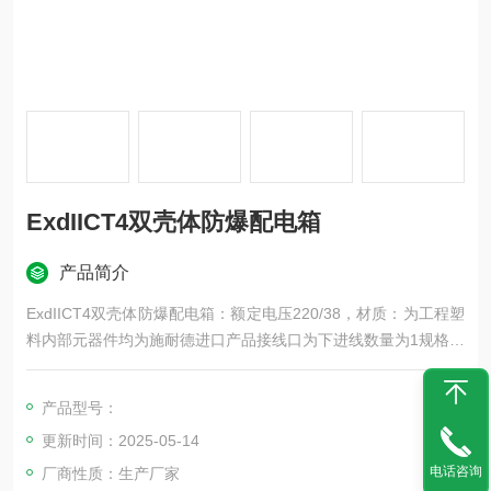
ExdIICT4双壳体防爆配电箱
产品简介
ExdIICT4双壳体防爆配电箱：额定电压220/38，材质：为工程塑
料内部元器件均为施耐德进口产品接线口为下进线数量为1规格为
G2″，出线口为上出线数量为8规格为G3/4″防爆等级Exde IICT
4；
产品型号：
本产正确的做法是双层壳体；工程塑料外壳内部为隔爆型铸铝外
更新时间：2025-05-14
壳。
电话咨询
厂商性质：生产厂家