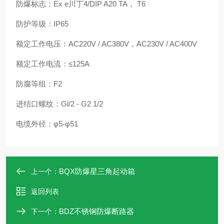
防爆标志：Ex e川丁4/DIP A20 TA， T6
防护等级：IP65
额定工作电压：AC220V / AC380V，AC230V / AC400V
额定工作电流：≤125A
防腐等组：F2
进结口螺纹：Gl/2 - G2 1/2
电缆外径：φ5-φ51
BQX防爆星三角起动箱
上一个：
返回列表
BDZ不锈钢防爆断路器
下一个：