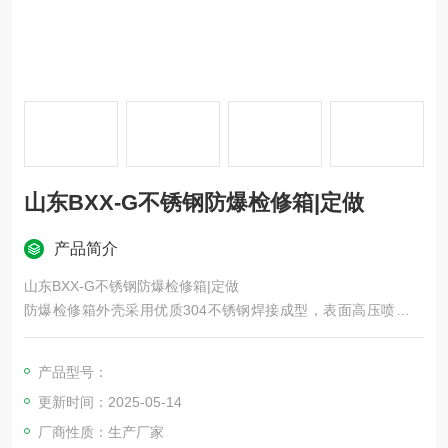
山东BXX-G不锈钢防爆检修箱|定做
产品简介
山东BXX-G不锈钢防爆检修箱|定做
防爆检修箱外壳采用优质304不锈钢焊接成型，表面高压喷塑或
不锈钢原色，主腔内装塑壳断路器或微型断路器，可带总开关具
有短路、过载等保护功能，另外还可选配插座。产品防护等级IP5
产品型号：
4，防爆等级IIBT4，如用在C类环境请说明。客户订货时请提供
更新时间：2025-05-14
图纸。
厂商性质：生产厂家