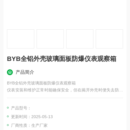
BYB全铝外壳玻璃面板防爆仪表观察箱
产品简介
BYB全铝外壳玻璃面板防爆仪表观察箱
仪表安装和维护正常时能确保安全，但在揭开外壳时便失去防爆
性能，因此不能在通电运行的情况下打开外壳进行检修和调整。
仪表长期使用后，因磨损很难保持防爆表壳的间隙，因而会逐渐
产品型号：
失去防爆性能。隔爆型仪表不能用在级别和组别高的易爆环境
更新时间：2025-05-13
中。
厂商性质：生产厂家