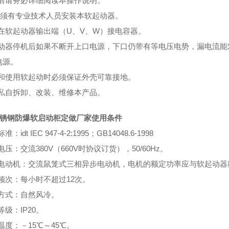
装前请务必详细阅读本操作说明。
须有专业技术人员安装本软起动器。
禁在软起动器输出端（U、V、W）接电容器。
起动器停机后如果不断开上口电源，下口仍带有等电压电势，漏电流
电源。
装和使用软起动时必须保证外壳可靠接地。
得私自拆卸、改装、维修本产品。
4不锈钢防爆软启动柜定做厂家
使用条件
准：idt IEC 947-4-2:1995；GB14048.6-1998
电压：交流380V（660V时协议订货），50/60Hz。
配电动机：交流鼠笼式三相异步电动机，电机的额定功率应与软起动器
动频次：每小时不超过12次。
却方式：自然风冷。
等级：IP20。
温度：－15℃～45℃。