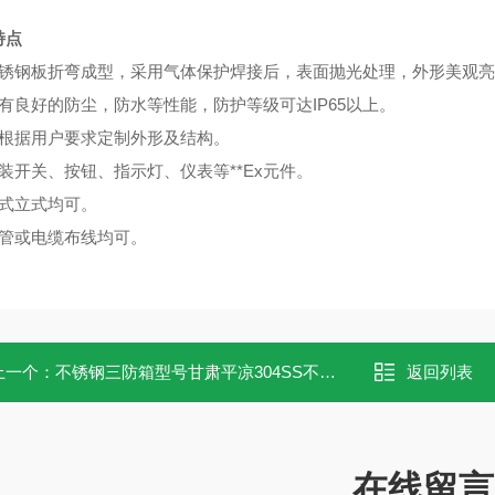
特点
不锈钢板折弯成型，采用气体保护焊接后，表面抛光处理，外形美观
具有良好的防尘，防水等性能，防护等级可达IP65以上。
可根据用户要求定制外形及结构。
内装开关、按钮、指示灯、仪表等**Ex元件。
挂式立式均可。
钢管或电缆布线均可。
上一个：
不锈钢三防箱型号甘肃平凉304SS不锈钢三防接线箱（三防仪表接线箱）
返回列表
在线留言