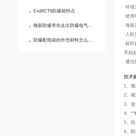
·环
ExdIICT6防爆箱特点
·使
·海
顺新防爆带你走出防爆电气设备的误区
·人
防爆配电箱的外壳材料怎么选择？
·延
开始
·通信
技术
1、额
2、额
3、使
4、**
5、防
6、防