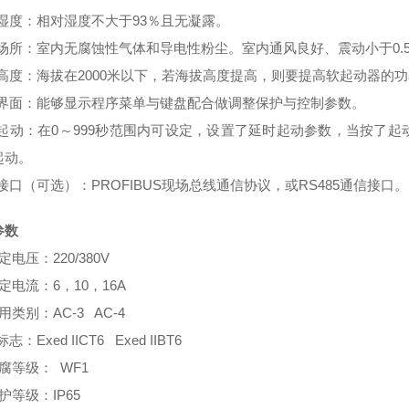
境湿度：相对湿度不大于93％且无凝露。
用场所：室内无腐蚀性气体和导电性粉尘。室内通风良好、震动小于0.
拔高度：海拔在2000米以下，若海拔高度提高，则要提高软起动器的
机界面：能够显示程序菜单与键盘配合做调整保护与控制参数。
时起动：在0～999秒范围内可设定，设置了延时起动参数，当按了
起动。
接口（可选）：PROFIBUS现场总线通信协议，或RS485通信接口。
参数
定电压：220/380V
定电流：6，10，16A
用类别：AC-3 AC-4
标志：Exed IICT6 Exed IIBT6
腐等级： WF1
护等级：IP65