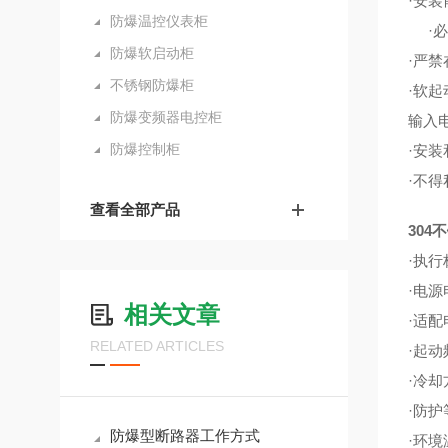
·安
防爆温控仪表柜
·必
防爆软启动柜
·严
不锈钢防爆柜
·软
防爆变频器电控柜
输入
防爆控制柜
·安
·不
查看全部产品
30
·执行标
·电源
相关文章
·适
RELATED ARTICLES
·起
·冷
·防护
防爆型断路器工作方式
·环境