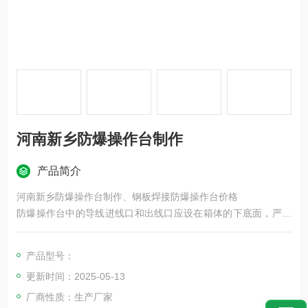
河南新乡防爆操作台制作
产品简介
河南新乡防爆操作台制作、钢板焊接防爆操作台价格
防爆操作台中的导线进线口和出线口应设在箱体的下底面，严禁
设在箱体的上顶面，侧面，后面或箱门处；进线和出线应加护套
分路成束并做防水弯；导线束不得与箱体进、出口直接接触；进
产品型号：
入开关箱的电源线，严禁用插销连接；移动式防爆操作台的进口
更新时间：2025-05-13
线、出口线必须采用橡皮绝缘电缆。
厂商性质：生产厂家