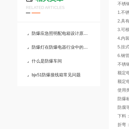
不锈
RELATED ARTICLES
1.
2.具
3.
防爆应急照明配电箱设计原理与结构特点
4.
5.挂
防爆灯在防爆电器行业中的重要性
6.钢
什么是防爆车间
不锈
额定电
bjx51防爆接线箱常见问题
额定电
使用类
防爆标志
防腐等
下料
折弯