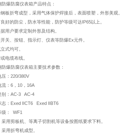
钢防爆防腐仪表箱产品特点：
不锈钢板折弯成型，采用气体保护焊接后，表面喷塑，外形美观。
有良好的防尘，防水等性能，防护等级可达IP65以上。
可根据用户要求定制外形及结构。
内装开关、按钮、指示灯、仪表等防爆Ex元件。
式立式均可。
管或电缆布线。
钢防爆防腐仪表箱主要技术参数：
压：220/380V
流：6，10，16A
别：AC-3 AC-4
：Exed IICT6 Exed IIBT6
级： WF1
：采用剪板机、等离子切割机等设备按图纸要求下料。
：采用折弯机成型。