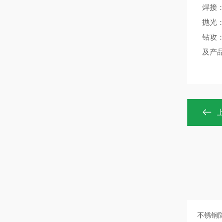
焊接
抛光
钻攻
及产