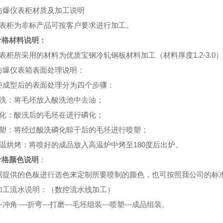
防爆仪表柜材质及加工说明
仪表柜为非标产品可按客户要求进行加工。
4价格材料说明：
表柜所采用的材料为优质宝钢冷轧钢板材料加工（材料厚度1.2-3.0
防爆仪表箱表面处理说明：
柜成型后的表面处理分为四个步骤：
酸洗：将毛坯放入酸洗池中去油；
磷化：酸洗后的毛坯在进行磷化；
喷塑：将经过酸洗磷化晾干后的毛坯进行喷塑；
高温烘烤：将喷好的成品放入高温炉中烤至180度后出炉。
4价格颜色说明
：
据提供的色板进行选色来定制所要喷制的颜色，也可按照我公司的标
加工流水说明：（数控流水线加工）
-冲角----折弯---打磨---毛坯组装---喷塑---成品组装。