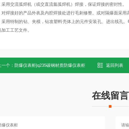
：采用交流弧焊机（或交直流氩弧焊机）焊接，保证焊接的密封性。
：对焊接好的产品外表及内腔焊接处进行毛刺修整。或对隔爆面采用
：采用特制的钻、夹模，钻攻塑料壳体上的元件安装孔、进出线孔。
品加工工艺文件。
上一个：
防爆仪表柜|q235碳钢材质防爆仪表柜
返回列表
在线留言