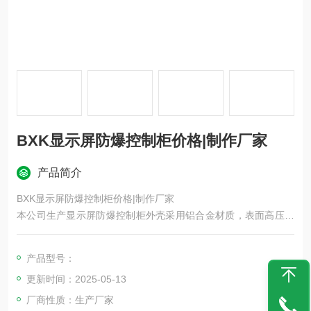
BXK显示屏防爆控制柜价格|制作厂家
产品简介
BXK显示屏防爆控制柜价格|制作厂家
本公司生产显示屏防爆控制柜外壳采用铝合金材质，表面高压静
电喷塑外形美观，产品防护等级IP65，主要适用于IIA、IIB、IIC
类爆炸性气体环境防爆等级IIBT4。箱体内主要按钮电流表、开
产品型号：
关、按钮、指示灯、热继电器等元件，元件可自由组合实现多种
更新时间：2025-05-13
功能，为方便报价客户订货时请提供详细的技术参数，我们将会
给您*惠的价格，欢迎您。
厂商性质：生产厂家