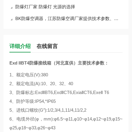
防爆灯厂家 防爆灯 光源的选择
BK防爆空调器，江苏防爆空调厂家提供技术参数、产品报价、使用方法、安装维护
详细介绍
在线留言
Exd IIBT4防爆接线箱（河北直供）
主要技术参数：
1、额定电压(V):380
2、额定电流(A):10、20、32、40
3、防爆标志:ExdⅡBT6,ExdⅡCT6,ExiaⅡCT6,ExeⅡ T6
4、防护等级:IP54,*IP65
5、进线口螺纹(G″):1/2,3/4,1,11/4,11/2,2
6、电缆外径(φ，mm):φ6.5~φ11,φ10~φ14,φ12~φ19,φ15~
φ25,φ18~φ33,φ26~φ43