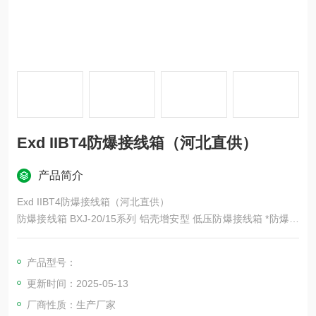
Exd IIBT4防爆接线箱（河北直供）
产品简介
Exd IIBT4防爆接线箱（河北直供）
防爆接线箱 BXJ-20/15系列 铝壳增安型 低压防爆接线箱 *防爆接
线箱 BXJ-20/15系列铝壳隔爆型防爆接线箱 大尺寸*注：防爆接
线箱按材质分：铸铝，铁箱，不锈钢，防腐全塑，等，防爆形式
产品型号：
有：增安型，隔爆型，防爆腐。下单需注明：防爆接线箱外形尺
更新时间：2025-05-13
寸，箱体内装几节端子，端子电流大小，要开几个进出线品分别
是多大，开在哪几个面
厂商性质：生产厂家