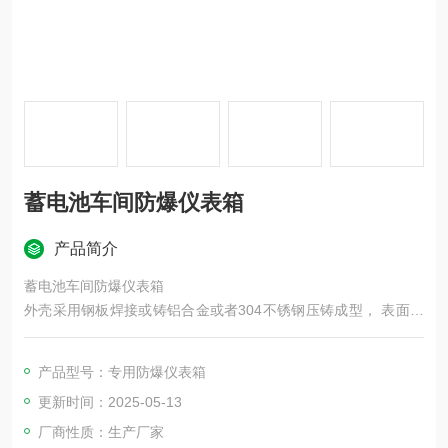
蓄电池车间防爆仪表箱
产品简介
蓄电池车间防爆仪表箱
外壳采用钢板焊接或铸铝合金或者304不锈钢压铸成型， 表面高
压静电喷塑，产品整体一般采用隔爆型外壳和增安型外壳组合成
的复合型结构。
产品型号：专用防爆仪表箱
防爆仪表箱可分为立式，挂式。
更新时间：2025-05-13
内部元件根据用户的要求进行排列，可实现多种功能。
布线方式，钢管或电缆、防爆软管均可
厂商性质：生产厂家