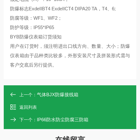
防爆标志ExdeIIBT4 ExdeIICT4 DIPA20 TA，T4、6;
防腐等级：WF1、WF2；
防护等级：IP55*IP65
BYB防爆仪表箱订货须知
用户在订货时，须注明进出口线方向、数量、大小；防爆
仪表箱由于品种类比较多，外形安装尺寸及拼装形式需与
客户交底后另行提供。
气体BJX防爆接线箱
上一个：
返回列表
IP66防水防尘防腐三防箱
下一个：
在线留言