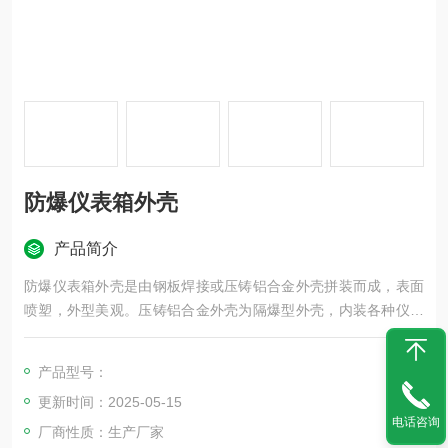
防爆仪表箱外壳
产品简介
防爆仪表箱外壳是由钢板焊接或压铸铝合金外壳拼装而成，表面
喷塑，外型美观。压铸铝合金外壳为隔爆型外壳，内装各种仪表
（温控仪、数显表 .电压表.电流表等）组成。仪表箱外形布置千
变万化，具体仪表选择排列，根据用户要求而确定制造。
产品型号：
防爆仪表箱外形灵活多变，具体外形规格需要和使用方协商而
更新时间：2025-05-15
定。
电话咨询
厂商性质：生产厂家