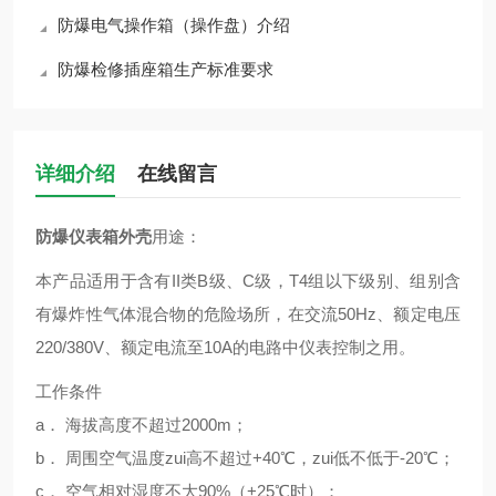
防爆电气操作箱（操作盘）介绍
防爆检修插座箱生产标准要求
详细介绍
在线留言
防爆仪表箱外壳
用途：
本产品适用于含有II类B级、C级，T4组以下级别、组别含
有爆炸性气体混合物的危险场所，在交流50Hz、额定电压
220/380V、额定电流至10A的电路中仪表控制之用。
工作条件
a． 海拔高度不超过2000m；
b． 周围空气温度zui高不超过+40℃，zui低不低于-20℃；
c． 空气相对湿度不大90%（+25℃时）；