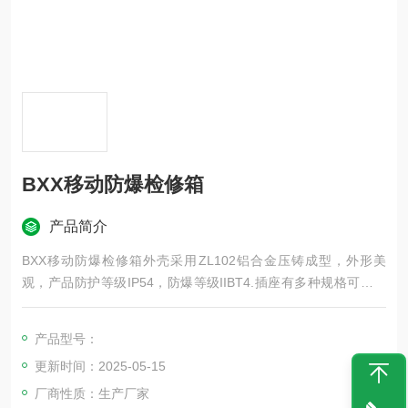
BXX移动防爆检修箱
产品简介
BXX移动防爆检修箱外壳采用ZL102铝合金压铸成型，外形美
观，产品防护等级IP54，防爆等级IIBT4.插座有多种规格可供客
户选择便于检修电源，同时可根据要求带有总开关及漏电保护。
客户订货时请提供图纸，若没有图纸我们将按照您的要求设计出
产品型号：
让你满意的产品。
更新时间：2025-05-15
厂商性质：生产厂家