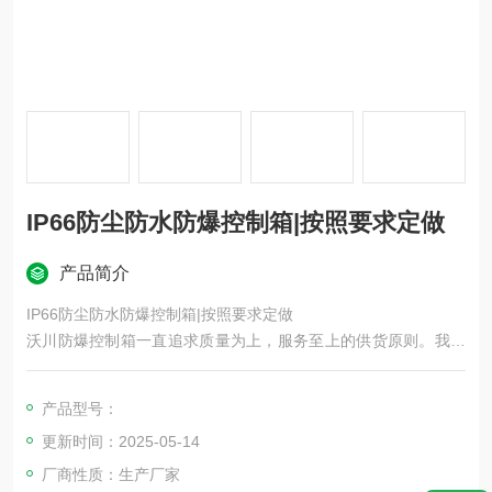
IP66防尘防水防爆控制箱|按照要求定做
产品简介
IP66防尘防水防爆控制箱|按照要求定做
沃川防爆控制箱一直追求质量为上，服务至上的供货原则。我们
提供防爆控制箱*的技术解决方案，防爆控制箱的现场安装方式，
以及防爆控制箱所需要的原件布局排列等一些列的问题，我们都
产品型号：
尽善尽美的与客户一起沟通解决。我们生产的防爆控制箱不计成
更新时间：2025-05-14
本，材质为不锈钢
厂商性质：生产厂家