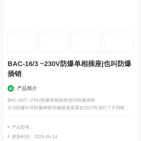
BAC-16/3 ~230V防爆单相插座|也叫防爆
插销
产品简介
BAC-16/3 ~230V防爆单相插座|也叫防爆插销
沃川防爆针对防爆插销‘防爆插座装置在2017年进行了不同程度的
改款和优化；产品采用全铸铝外壳铸造而成，防爆等级ExD ；采
用市场上比较好的橡皮配件进行密封定做。产品的各项性能均衡
产品型号：
优化结构好。’
更新时间：2025-05-14