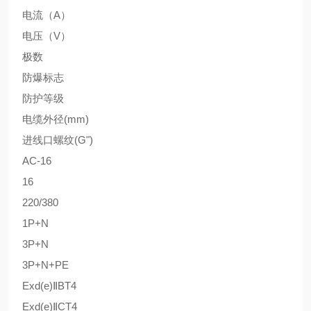
电流（A）
电压（V）
极数
防爆标志
防护等级
电缆外径(mm)
进线口螺纹(G")
AC-16
16
220/380
1P+N
3P+N
3P+N+PE
Exd(e)ⅡBT4
Exd(e)ⅡCT4