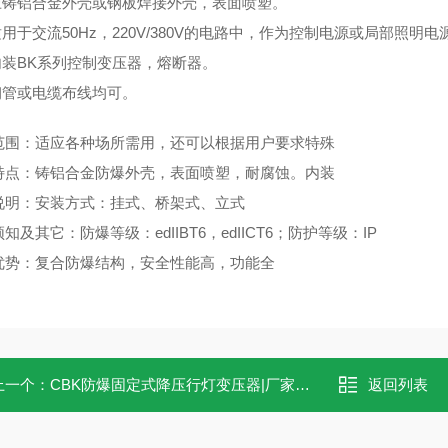
 压铸铝合金外壳或钢板焊接外壳，表面喷塑。
适用于交流50Hz，220V/380V的电路中，作为控制电源或局部照明电
 内装BK系列控制变压器，熔断器。
 钢管或电缆布线均可。
范围：适应各种场所需用，还可以根据用户要求特殊
特点：铸铝合金防爆外壳，表面喷塑，耐腐蚀。内装
说明：安装方式：挂式、桥架式、立式
知及其它：防爆等级：edIIBT6，edIICT6；防护等级：IP
优势：复合防爆结构，安全性能高，功能全
上一个：
CBK防爆固定式降压行灯变压器|厂家报价
返回列表