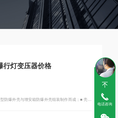
F2防爆行灯变压器价格
型防爆外壳与增安箱防爆外壳组装制作而成；■ 壳体
电话咨询
箱（空间更大散热好）表面高压静电喷塑。