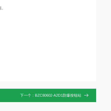
源。
下一个：
BZC80602-A2D1防爆按钮站