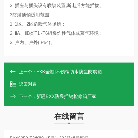
3. 插座与插头设有联锁装置,断电后方能插拔。
3防爆插销适用范围
1. 1区、2区危险气体场所；
2. ⅡA、ⅡB类T1~T6组爆炸性气体或蒸气环境；
3. 户内、户外(IP54)。
FXK全塑|不锈钢防水防尘防腐箱
上一个：
返回列表
新疆BXX防爆插销检修箱厂家
下一个：
在线留言