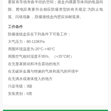
要留有导线夸曲半径的空间；接盒内裸露导体间的电器间
隙、爬电距离要符合相应防爆类型的有关规定:为防止电
弧、闪络现象，.防爆接线盒内壁应涂耐弧漆。
工作条件
防爆接线盒应在下列条件下可靠工作：
大气压力：80-110KPa
周围环境温度为-20°C-+40°C
周围空气相对湿度不95%、（+25°C时）
在无显著摇动和冲击震动的地方
在无破坏金属与绝缘的气体和蒸汽的环境中
在无滴水或液体侵入的地方
污染等级：3级
安装类别：II类