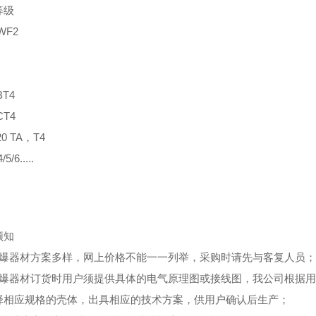
等级
WF2
BT4
CT4
20 TA，T4
/5/6.....
须知
防爆器材方案多样，网上价格不能一一列举，采购时请先与客复人员；
防爆器材订货时用户须提供具体的电气原理图或接线图，我公司根据
择相应规格的壳体，出具相应的技术方案，供用户确认后生产；