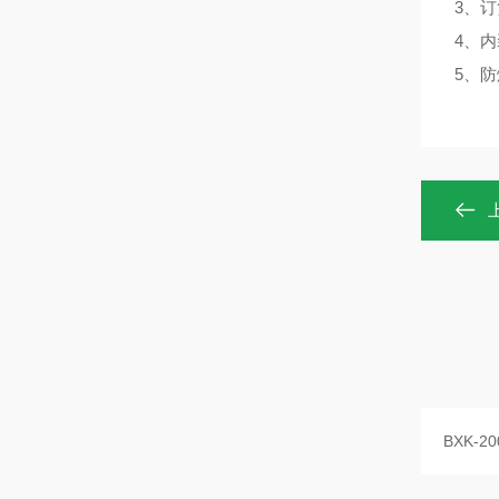
3、
4、
5、