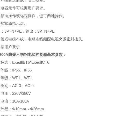
钢板焊接制造而成，表面喷塑。
内装电器元件可根据用户要求。
可在箱面操作或远程操作，也可两地操作。
增加状态指示灯。
入：3P+N+PE，输出：3P+N+PE
可钢管或电缆布线，电缆布线须配电缆夹紧密封接头。
根据用户要求
-200A防爆不锈钢电源控制箱
基本参数：
标志：ExedⅡBT6*ExedⅡCT6
护等级：IP55、IP65
腐等级：WF1、WF1
用类别：AC-3、AC-4
电压：220V/380V
定电流：10A-100A
缆外径：Φ10mm～Φ26mm