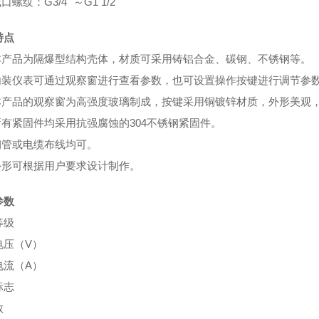
口螺纹：G3/4" ～G1 1/2"
特点
 本产品为隔爆型结构壳体，材质可采用铸铝合金、碳钢、不锈钢等。
 内装仪表可通过观察窗进行查看参数，也可设置操作按键进行调节参
 本产品的观察窗为高强度玻璃制成，按键采用铜镀锌材质，外形美观
 所有紧固件均采用抗强腐蚀的304不锈钢紧固件。
 钢管或电缆布线均可。
 外形可根据用户要求设计制作。
参数
等级
电压（V）
电流（A）
标志
数