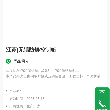
江苏|无锡防爆控制箱
产品简介
江苏|无锡防爆控制箱、全套BXK防爆控制箱加工
本产品外壳是由钢板焊接或压铸铝合金（工程塑料）外壳拼装而
成，表面喷塑，外型美观。压铸铝合金外壳为增安型外壳，内装
隔爆型元件（按钮、开关、信号灯等）组成。控制箱元件布置千
产品型号：
变万化，具体元件选择排列，根据用户提供的原理图及要求确
更新时间：2025-05-13
定，并可按用户的要求重新设计制造。
厂商性质：生产厂家