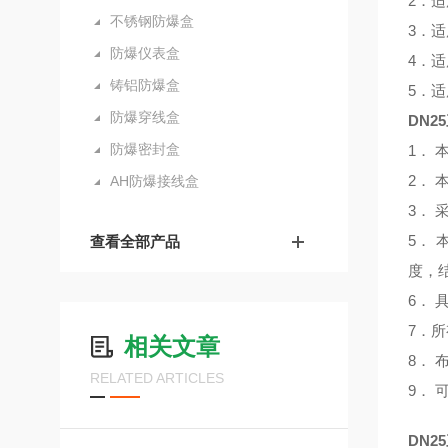
2．适
不锈钢防爆盒
3．适
防爆仪表盒
4．适
铸铝防爆盒
5．
防爆穿线盒
DN2
防爆密封盒
1．
2．
AH防爆接线盒
3．
5．
查看全部产品
度，
6．
7．
相关文章
8．
RELATED ARTICLES
9．
DN