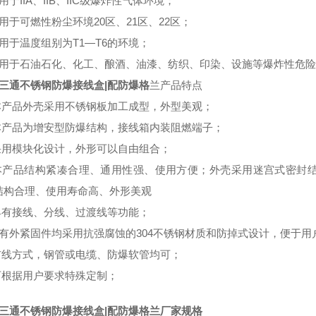
用于IIA、IIB、IIC级爆炸性气体环境；
用于可燃性粉尘环境20区、21区、22区；
用于温度组别为T1—T6的环境；
适用于石油石化、化工、酿酒、油漆、纺织、印染、设施等爆炸性危
5三通不锈钢防爆接线盒|配防爆格
兰产品特点
 本产品外壳采用不锈钢板加工成型，外型美观；
 本产品为增安型防爆结构，接线箱内装阻燃端子；
 采用模块化设计，外形可以自由组合；
 本产品结构紧凑合理、通用性强、使用方便；外壳采用迷宫式密封
结构合理、使用寿命高、外形美观
 具有接线、分线、过渡线等功能；
所有外紧固件均采用抗强腐蚀的304不锈钢材质和防掉式设计，便于用
 布线方式，钢管或电缆、防爆软管均可；
 可根据用户要求特殊定制；
25三通不锈钢防爆接线盒|配防爆格兰厂家规格