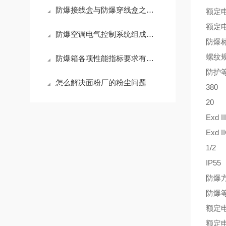
防爆接线盒与防爆穿线盒之间的区别
额定
额定
防爆空调电气控制系统组成介绍
防爆
螺纹
防爆箱各项性能指标要求有哪些
防护
怎么解决面粉厂的粉尘问题
380
20
Exd I
Exd I
1/2
IP55
防爆
防爆等级
额定电
额定电