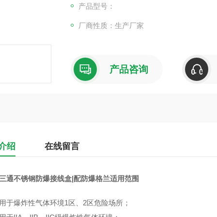
通口数量及螺纹规格可根据现场需要选配,可选
产品型号：
特殊进线口螺纹可定制,灵活美观;
厂商性质：生产厂家
防水防尘性能可靠,防护等级达IP54;
产品咨询
介绍
在线留言
5三通不锈钢防爆接线盒|配防爆格兰
适用范围
适用于爆炸性气体环境1区、2区危险场所；