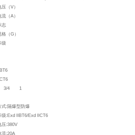
电压（V）
电流（A）
标志
规格（G）
等级
IBT6
ICT6
 3/4 1
方式:隔爆型防爆
:Exd IIBT6/Exd IICT6
压:380V
流:20A