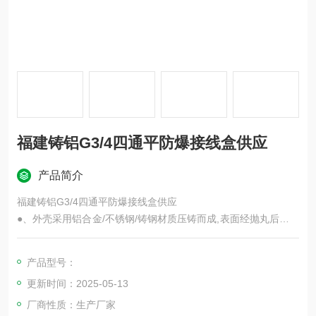
福建铸铝G3/4四通平防爆接线盒供应
产品简介
福建铸铝G3/4四通平防爆接线盒供应
●、外壳采用铝合金/不锈钢/铸钢材质压铸而成,表面经抛丸后粉末
静电喷塑;
●、引入口口径有G1/2,G3/4,G1,G11/4,G11/2,G2,四分,六分,一
产品型号：
寸,1.2寸,1.5寸,两寸,2.5寸,3寸,DN15,DN20,DN25,DN32,DN40,D
更新时间：2025-05-13
N50,DN70,DN80,DN100多种方式及规格,满足现场各种布线需要;
厂商性质：生产厂家