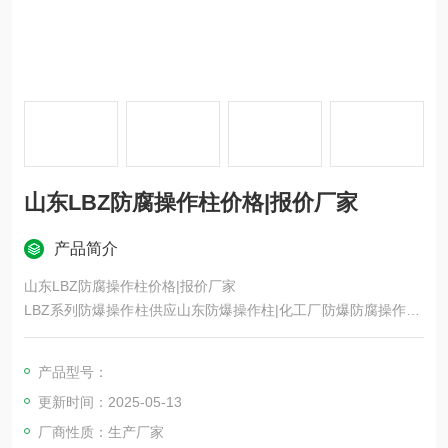
山东LBZ防腐操作柱价格|报价厂家
产品简介
山东LBZ防腐操作柱价格|报价厂家
LBZ系列防爆操作柱供应山东防爆操作柱|化工厂防爆防腐操作柱|
湖北防爆控制按钮价格订货须知及举例
本产品在户外使用时，请使用防雨罩，产品性能将更加*。
产品型号：
在选型时请根据总单元及分单元含义，注明开关，按钮，指
更新时间：2025-05-13
示灯，电流表各自的数量，规格及其产品的安装方式，进出线口
方向等，详细
厂商性质：生产厂家