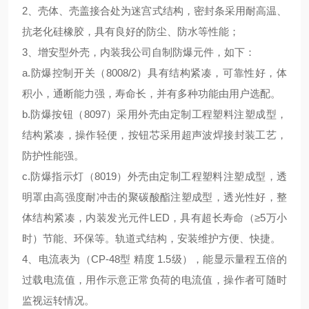
2、壳体、壳盖接合处为迷宫式结构，密封条采用耐高温、
抗老化硅橡胶，具有良好的防尘、防水等性能；
3、增安型外壳，内装我公司自制防爆元件，如下：
a.防爆控制开关（8008/2）具有结构紧凑，可靠性好，体
积小，通断能力强，寿命长，并有多种功能由用户选配。
b.防爆按钮（8097）采用外壳由定制工程塑料注塑成型，
结构紧凑，操作轻便，按钮芯采用超声波焊接封装工艺，
防护性能强。
c.防爆指示灯（8019）外壳由定制工程塑料注塑成型，透
明罩由高强度耐冲击的聚碳酸酯注塑成型，透光性好，整
体结构紧凑，内装发光元件LED，具有超长寿命（≥5万小
时）节能、环保等。轨道式结构，安装维护方便、快捷。
4、电流表为（CP-48型 精度 1.5级），能显示量程五倍的
过载电流值，用作示意正常负荷的电流值，操作者可随时
监视运转情况。