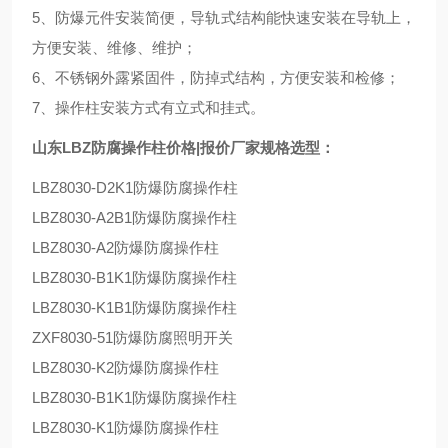
5、防爆元件安装简便，导轨式结构能快速安装在导轨上，
方便安装、维修、维护；
6、不锈钢外露紧固件，防掉式结构，方便安装和检修；
7、操作柱安装方式有立式和挂式。
山东LBZ防腐操作柱价格|报价厂家规格选型：
LBZ8030-D2K1防爆防腐操作柱
LBZ8030-A2B1防爆防腐操作柱
LBZ8030-A2防爆防腐操作柱
LBZ8030-B1K1防爆防腐操作柱
LBZ8030-K1B1防爆防腐操作柱
ZXF8030-51防爆防腐照明开关
LBZ8030-K2防爆防腐操作柱
LBZ8030-B1K1防爆防腐操作柱
LBZ8030-K1防爆防腐操作柱