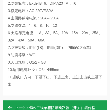
2.防爆标志：ExdeⅡBT6、DIP A20 TA，T6
3.额定电压：AC 220V/380V
4.主回路额定电流：20A～250A
5.支路数:2、4、6、8、10、12
6.支路额定电流：1A、3A、5A、10A、15A、20A、25A、
32A、40A、50A、60A
7.防护等级：IP54(ⅡB)、IP55(DIP)、IP65(配防雨罩)
8.防腐等级：WF1
9.入口规格：G1/2～G3'
10.适用电缆外径：Φ6～Φ55mm
11.进线口方向：下进下出、下进上出、上进上出或上进下
出
40A/二线单相防爆断路器（开关）箱价格
上一个：