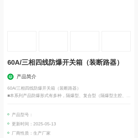
60A/三相四线防爆开关箱（装断路器）
产品简介
60A/三相四线防爆开关箱（装断路器）
■本系列产品防爆形式有多种，隔爆型、复合型（隔爆型主腔、增
安型接线腔）粉尘防爆型。
■产品有隔爆型（IIB级）和复合型（IIC级）两种形式，复合型产
产品型号：
品由增安型外壳内装防爆元件组成。
更新时间：2025-05-13
■内装元件多种多样，指示灯、按钮、万能转换开关、电流表、电
压表、电位器、小型断路器、
厂商性质：生产厂家