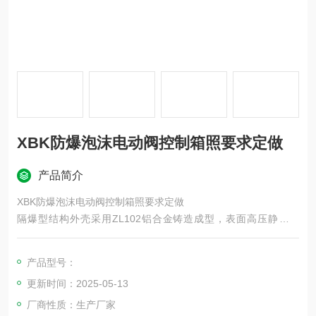
XBK防爆泡沫电动阀控制箱照要求定做
产品简介
XBK防爆泡沫电动阀控制箱照要求定做
隔爆型结构外壳采用ZL102铝合金铸造成型，表面高压静电喷
塑，内部元件可安装防爆元件或普通低压元件如继电器、温控仪
或各种功能模块。
产品型号：
控制箱内部元件可根据用户的要求进行排列，可实现多种功能，
更新时间：2025-05-13
控制开关有多种功能可供选择。指示灯也有多种颜色可供选择。
由于该产品变化种类多，订货时请提供线路图。
厂商性质：生产厂家