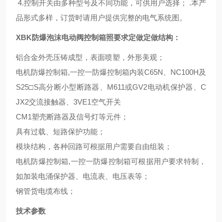
4.控制开关由多种型号及不同功能，可供用户选择； .本产
品形式多样，订货时请用户提供完整的电气系统图。
XBK防爆泡沫电动阀控制箱照要求定做
定做结构：
铝合金外壳压铸成型，表面喷塑，外形美观；
电机防爆控制箱,一控一防爆控制箱内装C65N、NC100H及
S25□S高分断小型断路器、M611或GV2电动机保护器、C
JX2交流接触器、3VE1空气开关
CM1塑壳断路器及信号灯等元件；
具有过载、短路保护功能；
模块结构，各种回路可根据用户需要自由组装；
电机防爆控制箱,一控一防爆控制箱可根据用户要求特制，
如加装电涌保护器、电流表、电压表等；
钢管货电缆布线；
技术参数