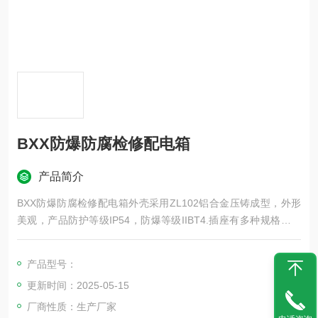
BXX防爆防腐检修配电箱
产品简介
BXX防爆防腐检修配电箱外壳采用ZL102铝合金压铸成型，外形
美观，产品防护等级IP54，防爆等级IIBT4.插座有多种规格可供
客户选择便于检修电源，同时可根据要求带有总开关及漏电保
护。客户订货时请提供图纸，若没有图纸我们将按照您的要求设
产品型号：
计出让你满意的产品。
更新时间：2025-05-15
厂商性质：生产厂家