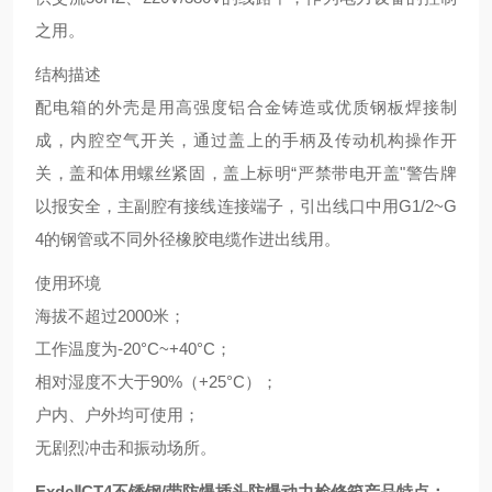
之用。
结构描述
配电箱的外壳是用高强度铝合金铸造或优质钢板焊接制
成，内腔空气开关，通过盖上的手柄及传动机构操作开
关，盖和体用螺丝紧固，盖上标明“严禁带电开盖"警告牌
以报安全，主副腔有接线连接端子，引出线口中用G1/2~G
4的钢管或不同外径橡胶电缆作进出线用。
使用环境
海拔不超过2000米；
工作温度为-20°C~+40°C；
相对湿度不大于90%（+25°C）；
户内、户外均可使用；
无剧烈冲击和振动场所。
ExdeⅡCT4不锈钢/带防爆插头防爆动力检修箱产品特点：