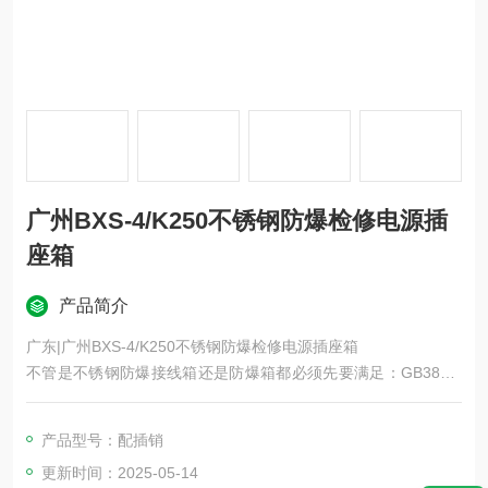
广州BXS-4/K250不锈钢防爆检修电源插
座箱
产品简介
广东|广州BXS-4/K250不锈钢防爆检修电源插座箱
不管是不锈钢防爆接线箱还是防爆箱都必须先要满足：GB3836.
1，其次要看是哪种防爆类型的接线箱，隔爆的要满足GB3836.2;
增安的要满足GB3836.3防爆标志为dIICT4，代表：防爆电气产
产品型号：配插销
品的型式为隔爆型，是使用在II类场所的IIC级（类）别，爆炸性
更新时间：2025-05-14
气体的引燃温度为T4的组别