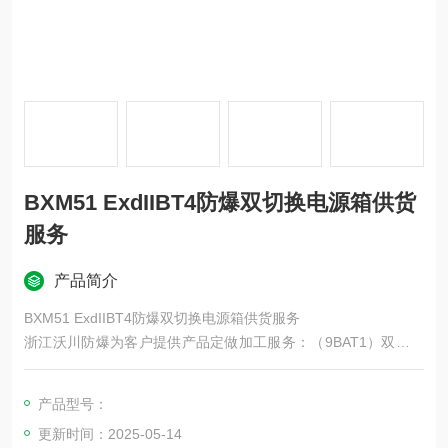
BXM51 ExdIIBT4防爆双切换电源箱供货
服务
产品简介
BXM51 ExdIIBT4防爆双切换电源箱供货服务
浙江沃川防爆为客户提供产品定做加工服务：（9BAT1）双切换
电源箱BXM51 ExdIIBT4
双电源切换装置TBBQ3-100/4P 63-III
产品型号：
断路器CM3-100M/3300 40A
更新时间：2025-05-14
保护开关KBO-12C/M12/06M