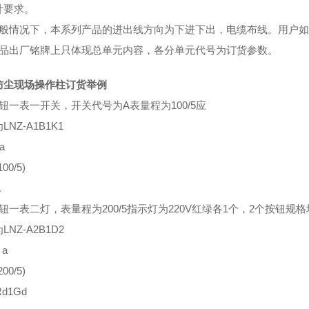
计要求。
一般情况下，本系列产品的进出线方向为下进下出，电缆布线。用户
产品出厂铭牌上只体现总单元内容，各分单元代号为订货参数。
防尘现场操作柱订货举例
钮一表一开关，开关代号为A表量程为100/5应
LNZ-A1B1K1
 a
100/5)
A
钮一表二灯，表量程为200/5指示灯为220V红绿各1个，2个按钮规
LNZ-A2B1D2
 a
200/5)
Rd1Gd