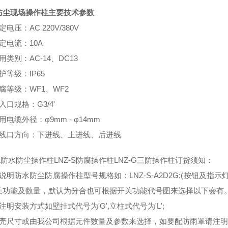
防尘现场操作柱主要技术参数
定电压：AC 220V/380V
定电流：10A
用类别：AC-14、DC13
护等级：IP65
腐等级：WF1、WF2
入口规格：G3/4'
用电缆外径：φ9mm - φ14mm
进线口方向：下进线、上进线、后进线
-L防水防尘操作柱LNZ-S防腐操作柱LNZ-G三防操作柱订货须知：
说明防水防尘防腐操作柱型号规格如：LNZ-S-A2D2G;(按钮及指
关功能及数量，默认为分合也可根据开关功能代号图来选择以下会有
注明安装方式如壁挂式代号为'G',立柱式代号为'L';
外壳尺寸或由我公司根据元件数量及参数来选择，如要配防雨罩请注明