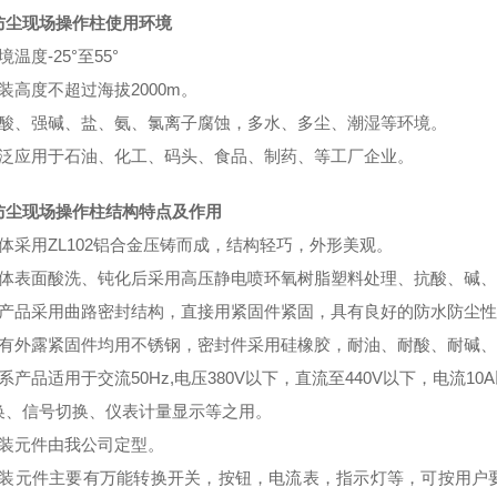
防尘现场操作柱使用环境
境温度-25°至55°
装高度不超过海拔2000m。
强酸、强碱、盐、氨、氯离子腐蚀，多水、多尘、潮湿等环境。
广泛应用于石油、化工、码头、食品、制药、等工厂企业。
防尘现场操作柱结构特点及作用
壳体采用ZL102铝合金压铸而成，结构轻巧，外形美观。
壳体表面酸洗、钝化后采用高压静电喷环氧树脂塑料处理、抗酸、碱、
本产品采用曲路密封结构，直接用紧固件紧固，具有良好的防水防尘性能
所有外露紧固件均用不锈钢，密封件采用硅橡胶，耐油、耐酸、耐碱
系产品适用于交流50Hz,电压380V以下，直流至440V以下，电
换、信号切换、仪表计量显示等之用。
内装元件由我公司定型。
内装元件主要有万能转换开关，按钮，电流表，指示灯等，可按用户