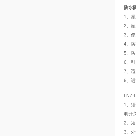
防水
1、额
2、额
3、使
4、防
5、防
6、引
7、适
8、
LNZ
1、须
明开
2、须
3、