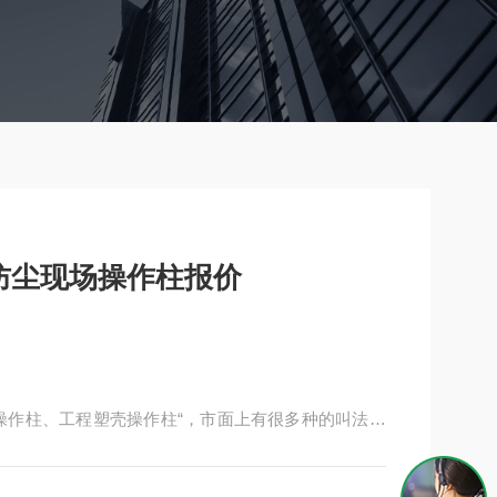
防水防尘现场操作柱报价
操作柱、工程塑壳操作柱“，市面上有很多种的叫法，
是：FZC-S,LNZ-S,LBZ8050系列，LCZ80