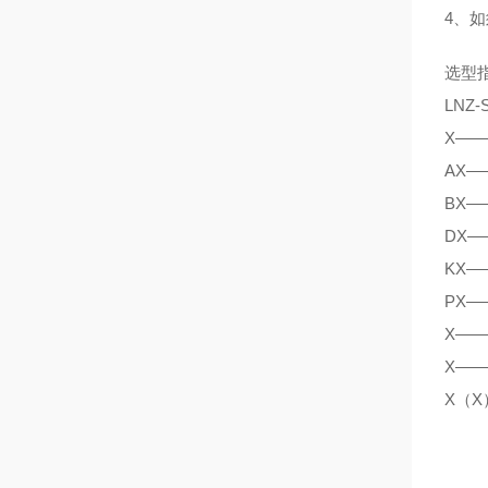
4、
选型
LNZ
X—
AX
BX
DX
KX
PX
X—
X—
X（