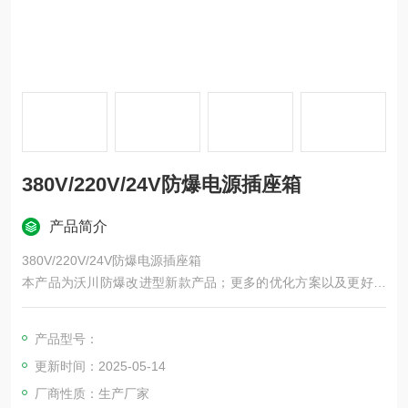
380V/220V/24V防爆电源插座箱
产品简介
380V/220V/24V防爆电源插座箱
本产品为沃川防爆改进型新款产品；更多的优化方案以及更好的
防爆性能呈现给客户：产品采用ZL102铝合金压铸外壳，或钢板
焊接 304不锈钢等！紧固件用防腐不锈钢材料，表面高压静电喷
产品型号：
塑。模块结构，各回路可自由组装，有多种规格的插座便于检修
更新时间：2025-05-14
用电源。具有过载、短路等保护功能，可按客户要求添加漏电保
护，可带总开关
厂商性质：生产厂家