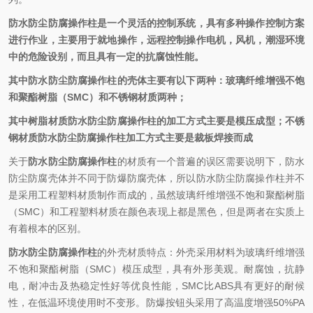
防水防尘防腐操作柱
是一个灵活的控制系统，具有多种操作控制方案
进行作业，主要用于就地操作，远程控制操作电机，风机，潮湿环境
中的危险设别，而且具有一定的抗腐蚀性能。
其中
防水防尘防腐操作柱
的壳体主要有以下两种：玻璃纤维增强不饱
和聚酯树脂（SMC）和不锈钢材质两种；
其中树脂材质防水防尘防腐操作柱的加工方式主要是模压成型；不锈
钢材质防水防尘防腐操作柱加工方式主要是裁板焊接而成
关于
防水防尘防腐操作柱
的材质有一个普遍的误区需要说明下，防水
防尘防腐壳体并不同于防爆防腐壳体，所以防水防尘防腐操作柱并不
是采用工程塑料材质制作而成的，虽然玻璃纤维增强不饱和聚酯树脂
（SMC）和工程塑料材质在颜色表现上都是黑色，但是两者在实质上
有着根本的区别。
防水防尘防腐操作柱
的外壳材质特点：外壳采用材料为玻璃纤维增强
不饱和聚酯树脂（SMC）模压成型，具有外形美观。耐腐蚀，抗静
电，耐冲击及热稳定性好等优良性能，SMC比ABS具有更好的耐候
性，在低温环境使用时不变形。防爆按钮头采用了高温度增强50%PA