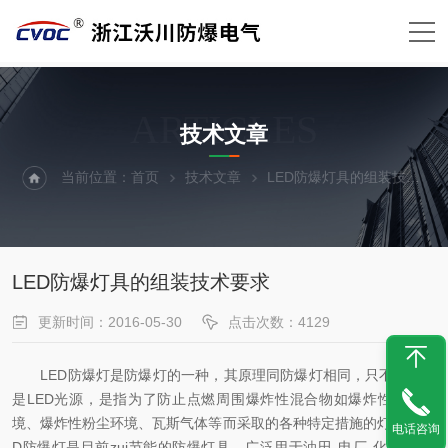
ARTICLES
技术文章
当前位置：
首页
技术文章
LED防爆灯具的组装技术要求
LED防爆灯具的组装技术要求
更新时间：2016-05-30
点击次数：4129
LED防爆灯是防爆灯的一种，其原理同防爆灯相同，只不过光源
是LED光源，是指为了防止点燃周围爆炸性混合物如爆炸性气体环
境、爆炸性粉尘环境、瓦斯气体等而采取的各种特定措施的灯具。LE
电话咨询
D防爆灯是目前zui节能的防爆灯具，广泛用于油田-电厂-化工厂-石